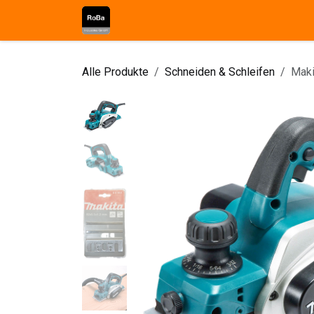
Zum Inhalt springen
Shop
Kontakt
Über uns
Blog
Alle Produkte
Schneiden & Schleifen
Maki