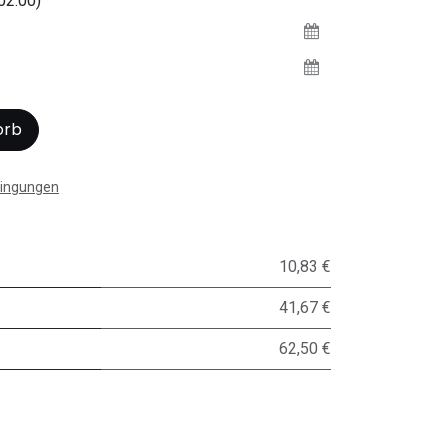
02:00)
orb
dingungen
10,83 €
41,67 €
62,50 €