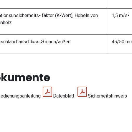
ationsunsicherheits- faktor (K-Wert), Hobeln von
1,5 m/s²
hholz
schlauchanschluss Ø innen/außen
45/50 m
okumente
edienungsanleitung
Datenblatt
Sicherheitshinweis