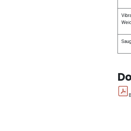
Vibr
Weic
Saug
D
B