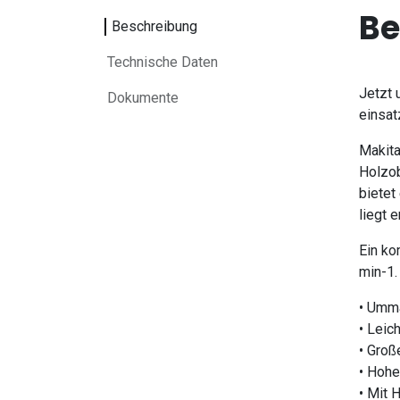
Be
Beschreibung
Technische Daten
Jetzt 
Dokumente
einsat
Makita
Holzob
bietet
liegt 
Ein ko
min-1.
• Umma
• Leic
• Groß
• Hohe
• Mit