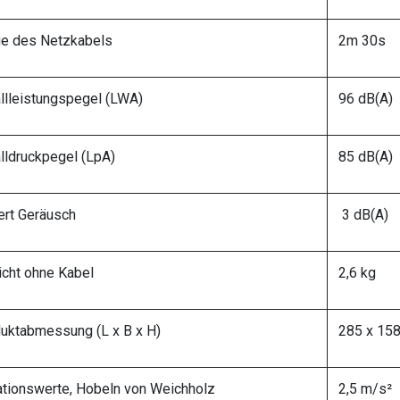
e des Netzkabels
2m 30s
llleistungspegel (LWA)
96 dB(A)
lldruckpegel (LpA)
85 dB(A)
rt Geräusch
3 dB(A)
cht ohne Kabel
2,6 kg
uktabmessung (L x B x H)
285 x 15
ationswerte, Hobeln von Weichholz
2,5 m/s²