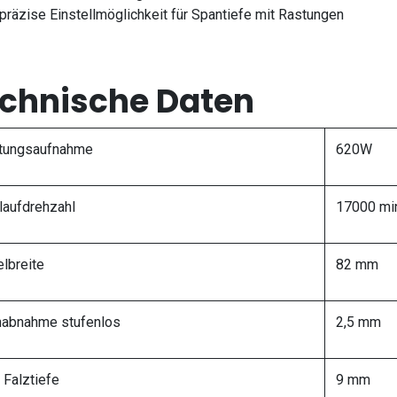
 präzise Einstellmöglichkeit für Spantiefe mit Rastungen
chnische Daten
tungsaufnahme
620W
laufdrehzahl
17000 mi
lbreite
82 mm
abnahme stufenlos
2,5 mm
 Falztiefe
9 mm