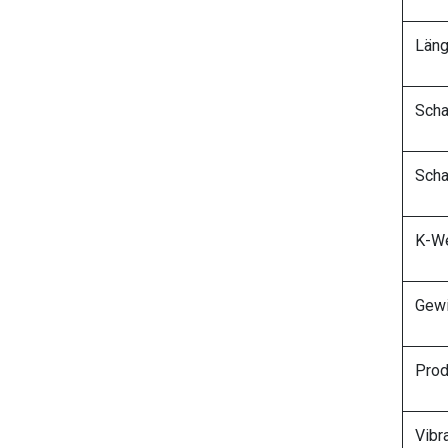
Läng
Scha
Scha
K-We
Gewi
Prod
Vibr