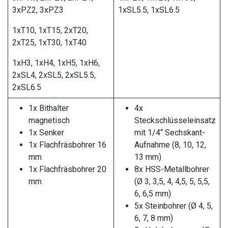
3xPZ2, 3xPZ3
1xSL5.5, 1xSL6.5
1xT10, 1xT15, 2xT20,
2xT25, 1xT30, 1xT40
1xH3, 1xH4, 1xH5, 1xH6,
2xSL4, 2xSL5, 2xSL5.5,
2xSL6.5
1x Bithalter
4x
magnetisch
Steckschlüsseleinsatz
1x Senker
mit 1/4“ Sechskant-
1x Flachfräsbohrer 16
Aufnahme (8, 10, 12,
mm
13 mm)
1x Flachfräsbohrer 20
8x HSS-Metallbohrer
mm
(Ø 3, 3,5, 4, 4,5, 5, 5,5,
6, 6,5 mm)
5x Steinbohrer (Ø 4, 5,
6, 7, 8 mm)