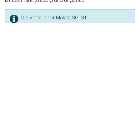
Die Vorteile der Makita SG181:
exakte, parallele Schnitte
definierte Tiefe (keine geschwächte Wand)
ideal für Norm-Zonen
deutlich weniger Nacharbeit
optimal in Kombination mit Industriesauger
Gerade bei normgerechten Installationen macht
sauberes Fräsen einen großen Unterschied.
Makita SG181 mieten –
sinnvoll statt kaufen?