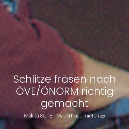
Schlitze fräsen nach
ÖVE/ÖNORM richtig
gemacht
Makita SG181 Mauerfräse mieten 🧱